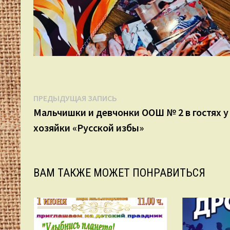
Навигация
Предыдущая
ПРЕДЫДУЩАЯ ЗАПИСЬ
запись:
Мальчишки и девчонки ООШ № 2 в гостях у
по
хозяйки «Русской избы»
записям
ВАМ ТАКЖЕ МОЖЕТ ПОНРАВИТЬСЯ