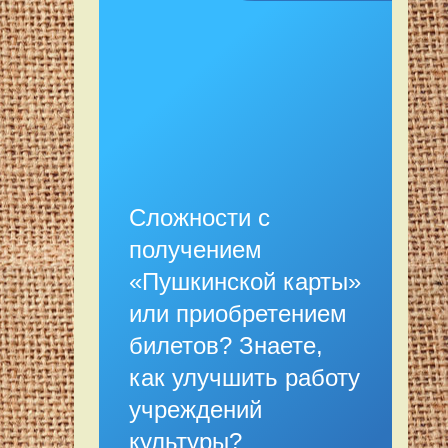
Сложности с
получением
«Пушкинской карты»
или приобретением
билетов? Знаете,
как улучшить работу
учреждений
культуры?