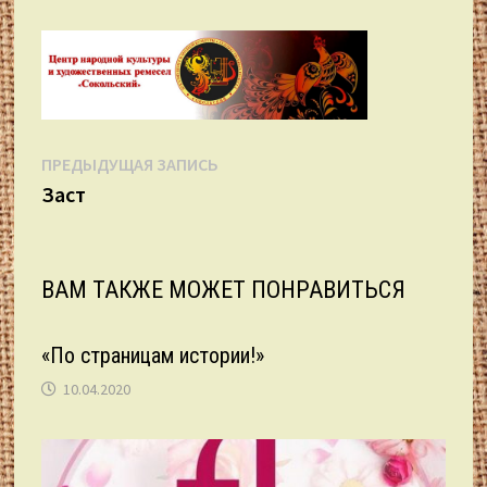
Навигация
Предыдущая
ПРЕДЫДУЩАЯ ЗАПИСЬ
запись:
Заст
по
записям
ВАМ ТАКЖЕ МОЖЕТ ПОНРАВИТЬСЯ
«По страницам истории!»
10.04.2020