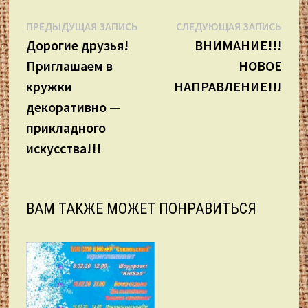
Навигация
Предыдущая
Сле
ПРЕДЫДУЩАЯ ЗАПИСЬ
СЛЕДУЮЩАЯ ЗАПИСЬ
запись:
запи
Дорогие друзья!
ВНИМАНИЕ!!!
по
Приглашаем в
НОВОЕ
записям
кружки
НАПРАВЛЕНИЕ!!!
декоративно —
прикладного
искусства!!!
ВАМ ТАКЖЕ МОЖЕТ ПОНРАВИТЬСЯ