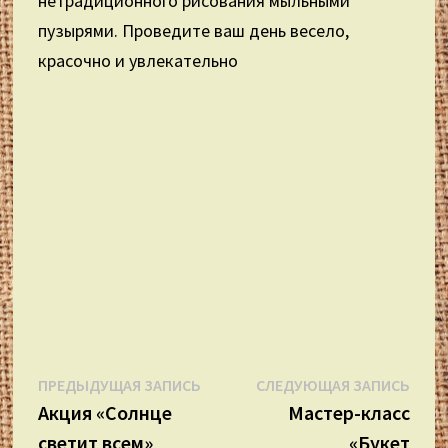
нетрадиционного рисования мыльными
пузырями. Проведите ваш день весело,
красочно и увлекательно
Навигация
Предыдущая
Сле
ПРЕДЫДУЩАЯ ЗАПИСЬ
СЛЕДУЮЩАЯ ЗАПИСЬ
запись:
запи
Акция «Солнце
Мастер-класс
по
светит всем»
«Букет