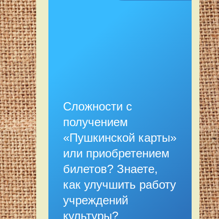
Сложности с
получением
«Пушкинской карты»
или приобретением
билетов? Знаете,
как улучшить работу
учреждений
культуры?