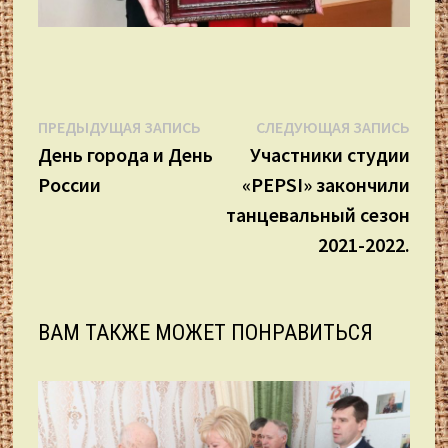
Навигация
Предыдущая
Сле
ПРЕДЫДУЩАЯ ЗАПИСЬ
СЛЕДУЮЩАЯ ЗАПИСЬ
запись:
запи
День города и День
Участники студии
по
России
«PEPSI» закончили
записям
танцевальный сезон
2021-2022.
ВАМ ТАКЖЕ МОЖЕТ ПОНРАВИТЬСЯ