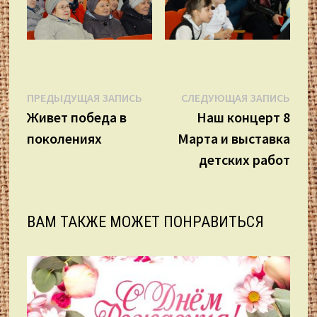
Навигация
Предыдущая
Сле
ПРЕДЫДУЩАЯ ЗАПИСЬ
СЛЕДУЮЩАЯ ЗАПИСЬ
запись:
запи
Живет победа в
Наш концерт 8
по
поколениях
Марта и выставка
записям
детских работ
ВАМ ТАКЖЕ МОЖЕТ ПОНРАВИТЬСЯ