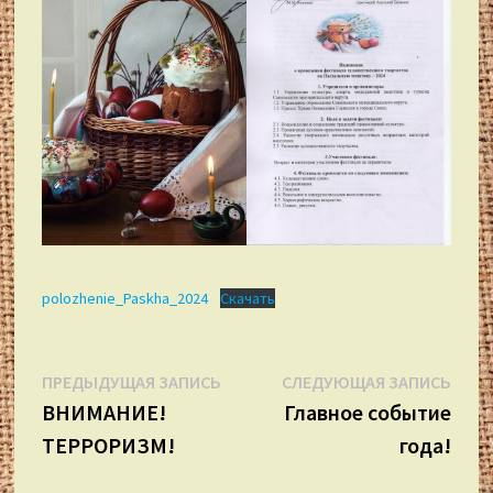
polozhenie_Paskha_2024
Скачать
Навигация
Предыдущая
Сле
ПРЕДЫДУЩАЯ ЗАПИСЬ
СЛЕДУЮЩАЯ ЗАПИСЬ
запись:
запи
ВНИМАНИЕ!
Главное событие
по
ТЕРРОРИЗМ!
года!
записям