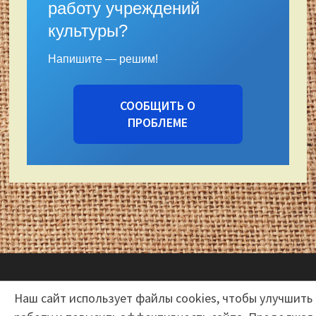
работу учреждений
культуры?
Напишите — решим!
СООБЩИТЬ О
ПРОБЛЕМЕ
Наш сайт использует файлы cookies, чтобы улучшить
Авторские права © 2026
Центр народной культуры и