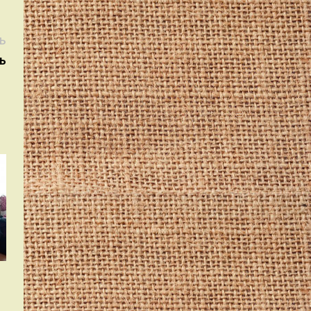
Следующая
Ь
запись:
ь