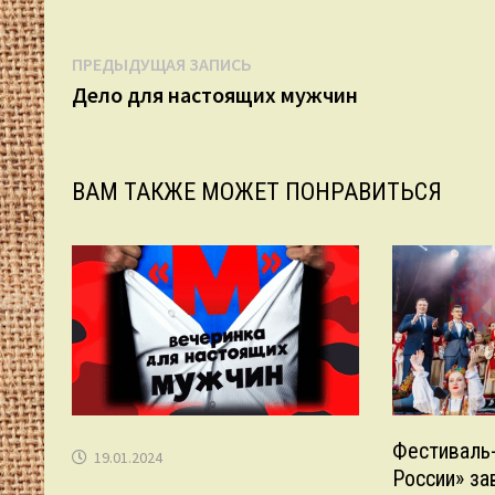
Навигация
Предыдущая
ПРЕДЫДУЩАЯ ЗАПИСЬ
запись:
Дело для настоящих мужчин
по
записям
ВАМ ТАКЖЕ МОЖЕТ ПОНРАВИТЬСЯ
Фестиваль
19.01.2024
России» за