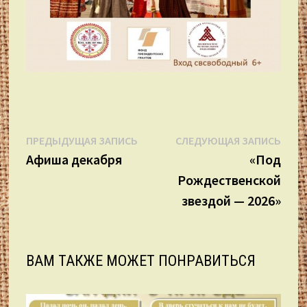
Навигация
Предыдущая
Сле
ПРЕДЫДУЩАЯ ЗАПИСЬ
СЛЕДУЮЩАЯ ЗАПИСЬ
запись:
запи
Афиша декабря
«Под
по
Рождественской
записям
звездой — 2026»
ВАМ ТАКЖЕ МОЖЕТ ПОНРАВИТЬСЯ