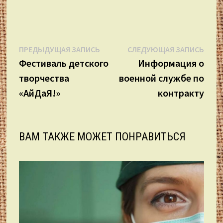
Навигация
Предыдущая
Сле
ПРЕДЫДУЩАЯ ЗАПИСЬ
СЛЕДУЮЩАЯ ЗАПИСЬ
запись:
запи
Фестиваль детского
Информация о
по
творчества
военной службе по
записям
«АйДаЯ!»
контракту
ВАМ ТАКЖЕ МОЖЕТ ПОНРАВИТЬСЯ