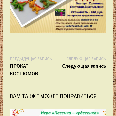
Навигация
Предыдущая
Сле
ПРЕДЫДУЩАЯ ЗАПИСЬ
СЛЕДУЮЩАЯ ЗАПИСЬ
запись:
запи
ПРОКАТ
Следующая запись
по
КОСТЮМОВ
записям
ВАМ ТАКЖЕ МОЖЕТ ПОНРАВИТЬСЯ