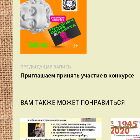
Навигация
Предыдущая
ПРЕДЫДУЩАЯ ЗАПИСЬ
запись:
Приглашаем принять участие в конкурсе
по
записям
ВАМ ТАКЖЕ МОЖЕТ ПОНРАВИТЬСЯ