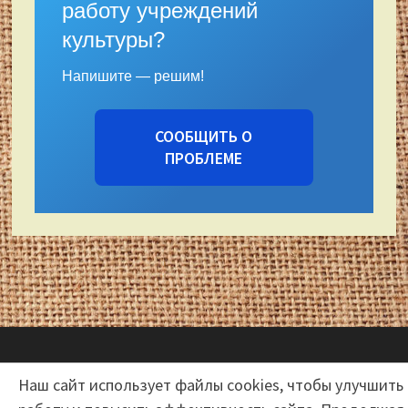
работу учреждений
культуры?
Напишите — решим!
СООБЩИТЬ О
ПРОБЛЕМЕ
Наш сайт использует файлы cookies, чтобы улучшить
Авторские права © 2026
Центр народной культуры и