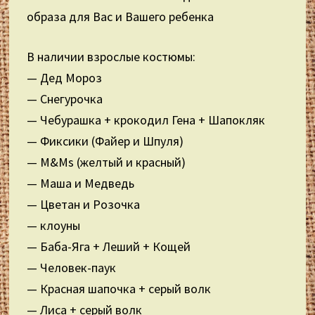
образа для Вас и Вашего ребенка
В наличии взрослые костюмы:
— Дед Мороз
— Снегурочка
— Чебурашка + крокодил Гена + Шапокляк
— Фиксики (Файер и Шпуля)
— M&Ms (желтый и красный)
— Маша и Медведь
— Цветан и Розочка
— клоуны
— Баба-Яга + Леший + Кощей
— Человек-паук
— Красная шапочка + серый волк
— Лиса + серый волк