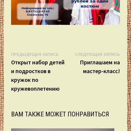
Навигация
Предыдущая
Сле
ПРЕДЫДУЩАЯ ЗАПИСЬ
СЛЕДУЮЩАЯ ЗАПИСЬ
запись:
запи
Открыт набор детей
Приглашаем на
по
и подростков в
мастер-класс!
записям
кружок по
кружевоплетению
ВАМ ТАКЖЕ МОЖЕТ ПОНРАВИТЬСЯ