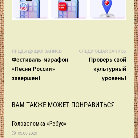
Навигация
Предыдущая
Сле
ПРЕДЫДУЩАЯ ЗАПИСЬ
СЛЕДУЮЩАЯ ЗАПИСЬ
запись:
запи
Фестиваль-марафон
Проверь свой
по
«Песни России»
культурный
записям
завершен!
уровень!
ВАМ ТАКЖЕ МОЖЕТ ПОНРАВИТЬСЯ
Головоломка «Ребус»
09.06.2020