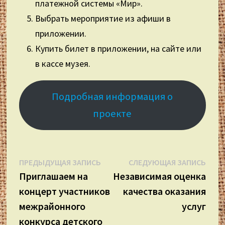
платежной системы «Мир».
Выбрать мероприятие из афиши в
приложении.
Купить билет в приложении, на сайте или
в кассе музея.
Подробная информация о
проекте
Навигация
Предыдущая
Сле
ПРЕДЫДУЩАЯ ЗАПИСЬ
СЛЕДУЮЩАЯ ЗАПИСЬ
запись:
запи
Приглашаем на
Независимая оценка
по
концерт участников
качества оказания
записям
межрайонного
услуг
конкурса детского