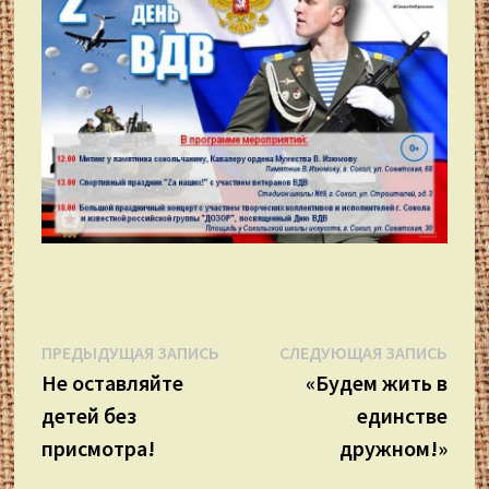
Навигация
Предыдущая
Сле
ПРЕДЫДУЩАЯ ЗАПИСЬ
СЛЕДУЮЩАЯ ЗАПИСЬ
запись:
запи
Не оставляйте
«Будем жить в
по
детей без
единстве
записям
присмотра!
дружном!»