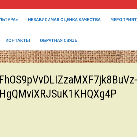
ЛЬТУРА»
НЕЗАВИСИМАЯ ОЦЕНКА КАЧЕСТВА
МЕРОПРИЯ
КОНТАКТЫ
ОБРАТНАЯ СВЯЗЬ
FhOS9pVvDLIZzaMXF7jk8BuVz
8HgQMviXRJSuK1KHQXg4P