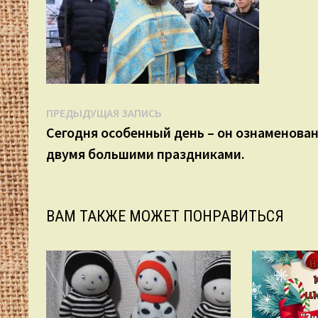
Навигация
Предыдущая
ПРЕДЫДУЩАЯ ЗАПИСЬ
запись:
Сегодня особенный день – он ознаменова
по
двумя большими праздниками.
записям
ВАМ ТАКЖЕ МОЖЕТ ПОНРАВИТЬСЯ