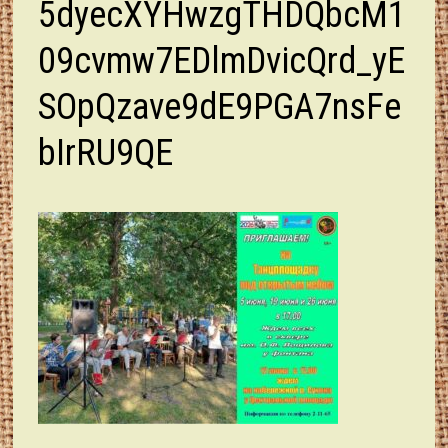
5dyecXYHwzgTHDQbcM1
09cvmw7EDlmDvicQrd_yE
SOpQzave9dE9PGA7nsFe
bIrRU9QE