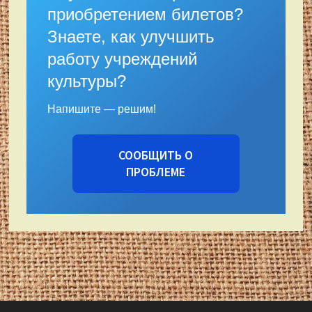
приобретением билетов?
Знаете, как улучшить
работу учреждений
культуры?
Напишите — решим!
СООБЩИТЬ О
ПРОБЛЕМЕ