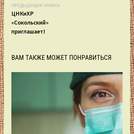
Навигация
Предыдущая
ПРЕДЫДУЩАЯ ЗАПИСЬ
запись:
ЦНКиХР
по
«Сокольский»
записям
приглашает!
ВАМ ТАКЖЕ МОЖЕТ ПОНРАВИТЬСЯ