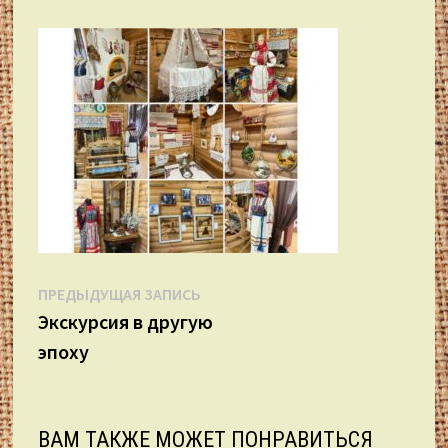
Навигация
Предыдущая
ПРЕДЫДУЩАЯ ЗАПИСЬ
запись:
Экскурсия в другую
по
эпоху
записям
ВАМ ТАКЖЕ МОЖЕТ ПОНРАВИТЬСЯ