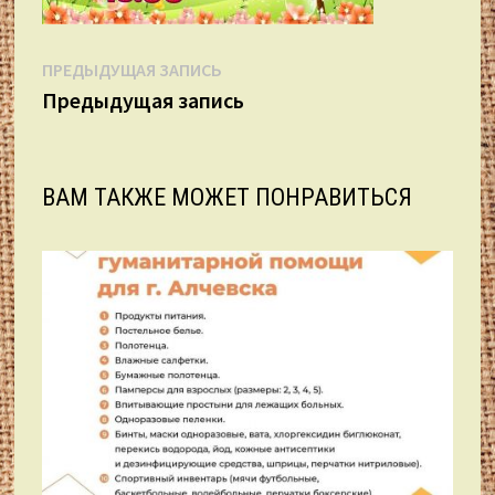
Навигация
Предыдущая
ПРЕДЫДУЩАЯ ЗАПИСЬ
запись:
Предыдущая запись
по
записям
ВАМ ТАКЖЕ МОЖЕТ ПОНРАВИТЬСЯ