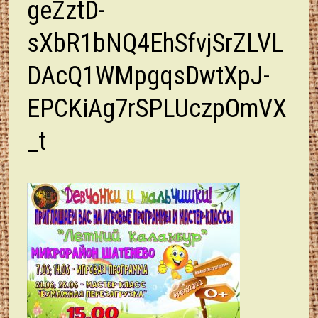
geZztD-
sXbR1bNQ4EhSfvjSrZLVL
DAcQ1WMpgqsDwtXpJ-
EPCKiAg7rSPLUczpOmVX
_t