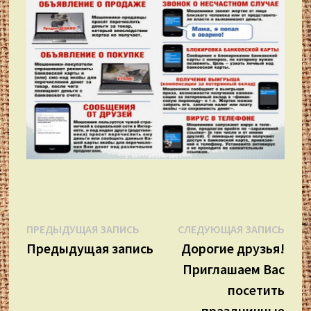
Навигация
Предыдущая
Сле
ПРЕДЫДУЩАЯ ЗАПИСЬ
СЛЕДУЮЩАЯ ЗАПИСЬ
запись:
запи
Предыдущая запись
Дорогие друзья!
по
Приглашаем Вас
записям
посетить
праздничные