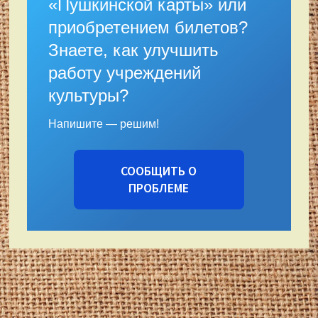
«Пушкинской карты» или
приобретением билетов?
Знаете, как улучшить
работу учреждений
культуры?
Напишите — решим!
СООБЩИТЬ О
ПРОБЛЕМЕ