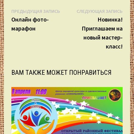
Навигация
Предыдущая
Сле
ПРЕДЫДУЩАЯ ЗАПИСЬ
СЛЕДУЮЩАЯ ЗАПИСЬ
запись:
запи
Онлайн фото-
Новинка!
по
марафон
Приглашаем на
записям
новый мастер-
класс!
ВАМ ТАКЖЕ МОЖЕТ ПОНРАВИТЬСЯ