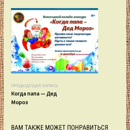
Навигация
Предыдущая
ПРЕДЫДУЩАЯ ЗАПИСЬ
запись:
Когда папа — Дед
по
Мороз
записям
ВАМ ТАКЖЕ МОЖЕТ ПОНРАВИТЬСЯ