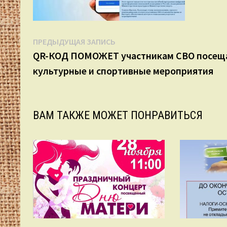
Навигация
Предыдущая
ПРЕДЫДУЩАЯ ЗАПИСЬ
запись:
QR-КОД ПОМОЖЕТ участникам СВО посещ
по
культурные и спортивные мероприятия
записям
ВАМ ТАКЖЕ МОЖЕТ ПОНРАВИТЬСЯ